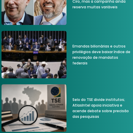
Ciro, mas a campanha ainda
reserva muitas variáveis
Emandas bilionárias e outros
privilégios deve baixar índice de
renovação de mandatos
federais
Selo do TSE divide institutos;
AtlasIntel apoia iniciativa e
acende debate sobre precisão
das pesquisas