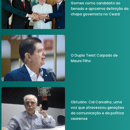
Gomes como candidato ao
Senado e aproxima definição da
chapa governista no Ceará
O Duplo Twist Carpado de
Mauro Filho
Obtuário: Cid Carvalho, uma
voz que atravessou gerações
da comunicação e da política
cearense