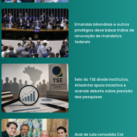
Emandas bilionárias e outros
privilégios deve baixar índice de
renovação de mandatos
federais
Selo do TSE divide institutos;
AtlasIntel apoia iniciativa e
acende debate sobre precisão
das pesquisas
Aval de Lula consolida Cid