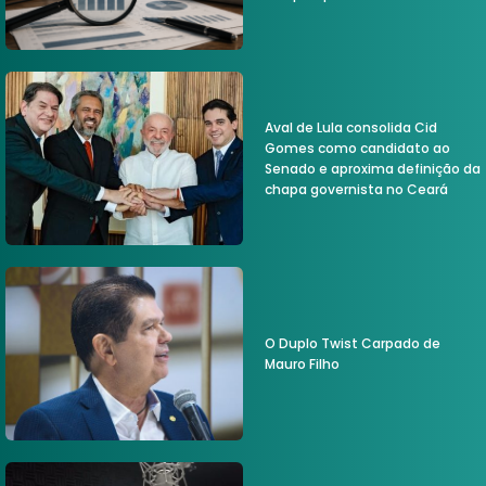
Aval de Lula consolida Cid
Gomes como candidato ao
Senado e aproxima definição da
chapa governista no Ceará
O Duplo Twist Carpado de
Mauro Filho