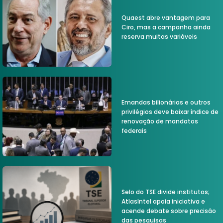
Quaest abre vantagem para
Ciro, mas a campanha ainda
reserva muitas variáveis
Emandas bilionárias e outros
privilégios deve baixar índice de
renovação de mandatos
federais
Selo do TSE divide institutos;
AtlasIntel apoia iniciativa e
acende debate sobre precisão
das pesquisas