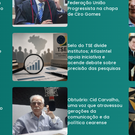
m
Federação União
no
Progressista na chapa
de Ciro Gomes
Selo do TSE divide
e
institutos; AtlasIntel
apoia iniciativa e
acende debate sobre
precisão das pesquisas
Obtuário: Cid Carvalho,
uma voz que atravessou
do
gerações da
comunicação e da
política cearense