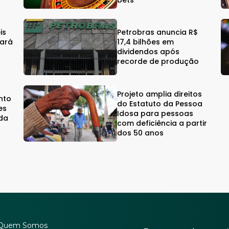
is
Petrobras anuncia R$
eará
17,4 bilhões em
dividendos após
recorde de produção
Projeto amplia direitos
nto
do Estatuto da Pessoa
es
Idosa para pessoas
da
com deficiência a partir
dos 50 anos
Quem Somos