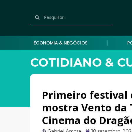
ECONOMIA & NEGÓCIOS
P
COTIDIANO & C
Primeiro festival
mostra Vento da T
Cinema do Dragã
Gabriel Amora
18 setembro, 20