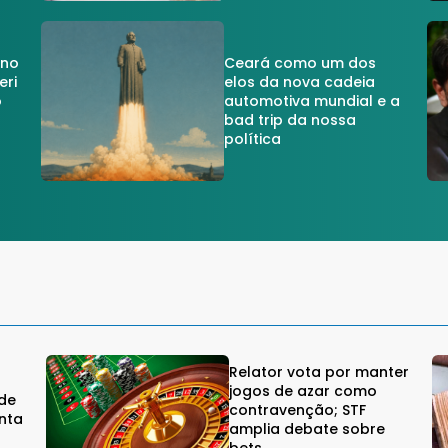
 no
Ceará como um dos
eri
elos da nova cadeia
o
automotiva mundial e a
a
bad trip da nossa
política
Relator vota por manter
jogos de azar como
rde
contravenção; STF
nta
amplia debate sobre
bets