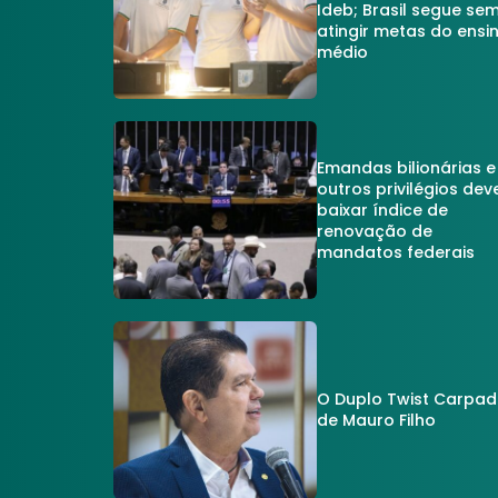
Ideb; Brasil segue se
atingir metas do ensi
médio
Emandas bilionárias e
outros privilégios dev
baixar índice de
renovação de
mandatos federais
O Duplo Twist Carpa
de Mauro Filho