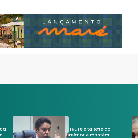
 da
TRE rejeita tese do
no
relator e mantém