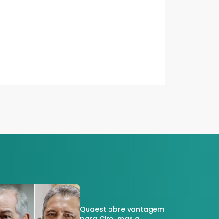
Quaest abre vantagem
para Ciro, mas a