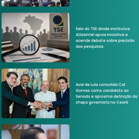
Selo do TSE divide institutos;
AtlasIntel apoia iniciativa e
acende debate sobre precisão
das pesquisas
Aval de Lula consolida Cid
Gomes como candidato ao
Senado e aproxima definição da
chapa governista no Ceará