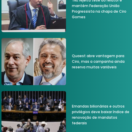
TRE rejeita tese do relator e
mantém Federação União
Progressista na chapa de Ciro
Gomes
Quaest abre vantagem para
Ciro, mas a campanha ainda
reserva muitas variáveis
Emandas bilionárias e outros
privilégios deve baixar índice de
renovação de mandatos
federais