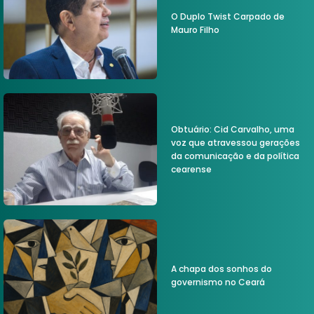
O Duplo Twist Carpado de
Mauro Filho
Obtuário: Cid Carvalho, uma
voz que atravessou gerações
da comunicação e da política
cearense
A chapa dos sonhos do
governismo no Ceará