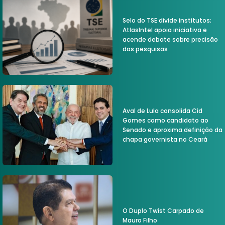
Selo do TSE divide institutos;
AtlasIntel apoia iniciativa e
acende debate sobre precisão
das pesquisas
Aval de Lula consolida Cid
Gomes como candidato ao
Senado e aproxima definição da
chapa governista no Ceará
O Duplo Twist Carpado de
Mauro Filho