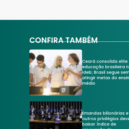
CONFIRA TAMBÉM
Ceará consolida elite
educação brasileira 
Ideb; Brasil segue se
atingir metas do ensi
médio
Emandas bilionárias e
outros privilégios dev
baixar índice de