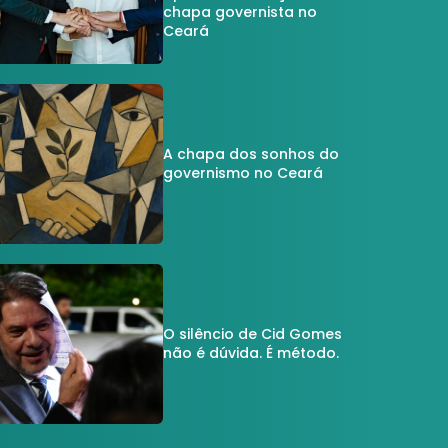
chapa governista no
Ceará
A chapa dos sonhos do
governismo no Ceará
O silêncio de Cid Gomes
não é dúvida. É método.