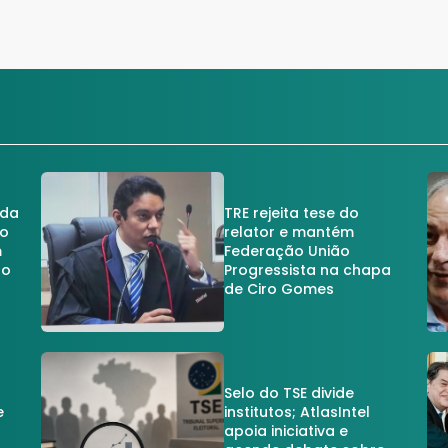
 da
TRE rejeita tese do
no
relator e mantém
m
Federação União
no
Progressista na chapa
de Ciro Gomes
Selo do TSE divide
e
institutos; AtlasIntel
apoia iniciativa e