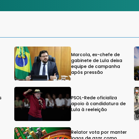
Marcola, ex-chefe de
gabinete de Lula deixa
equipe de campanha
após pressão
s
PSOL-Rede oficializa
s
apoio à candidatura de
Lula à reeleição
Relator vota por manter
jogos de azar como