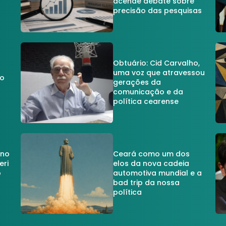
acende debate sobre
precisão das pesquisas
Obtuário: Cid Carvalho,
uma voz que atravessou
do
gerações da
comunicação e da
política cearense
 no
Ceará como um dos
eri
elos da nova cadeia
o
automotiva mundial e a
a
bad trip da nossa
política