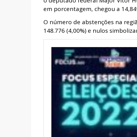
o deputado federal Major Vitor H
em porcentagem, chegou a 14,84
O número de abstenções na regiã
148.776 (4,00%) e nulos simboliza