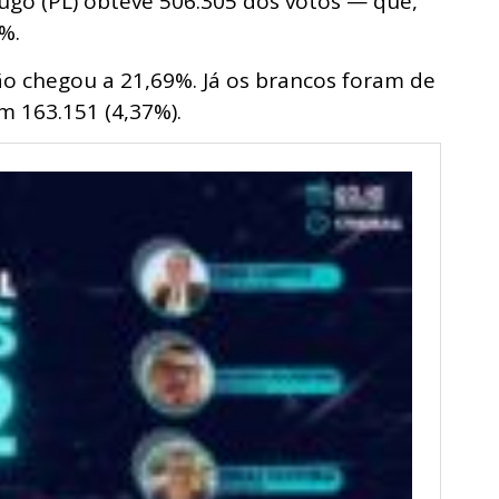
ugo (PL) obteve 506.305 dos votos — que,
%.
o chegou a 21,69%. Já os brancos foram de
m 163.151 (4,37%).