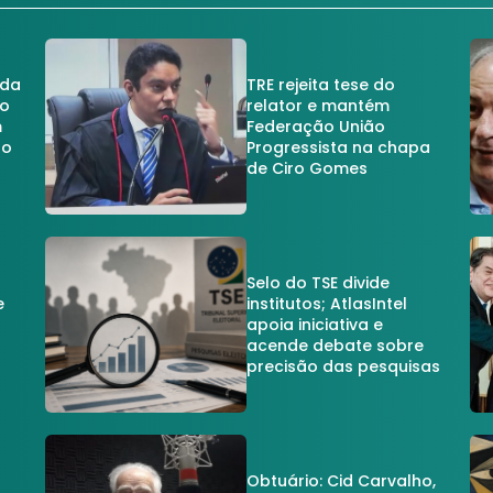
 da
TRE rejeita tese do
no
relator e mantém
m
Federação União
no
Progressista na chapa
de Ciro Gomes
Selo do TSE divide
e
institutos; AtlasIntel
apoia iniciativa e
acende debate sobre
precisão das pesquisas
Obtuário: Cid Carvalho,