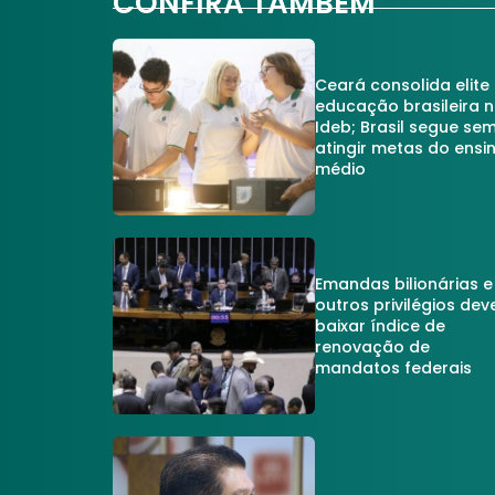
CONFIRA TAMBÉM
Ceará consolida elite
educação brasileira 
Ideb; Brasil segue se
atingir metas do ensi
médio
Emandas bilionárias e
outros privilégios dev
baixar índice de
renovação de
mandatos federais