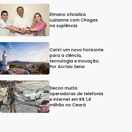
Elmano oficializa
Luizianne com Chagas
na suplência
Cariri: um novo horizonte
para a ciência,
tecnologia e inovação;
Por Acrísio Sena
Decon multa
operadoras de telefonia
e internet em R$ 1,4
milhão no Ceará