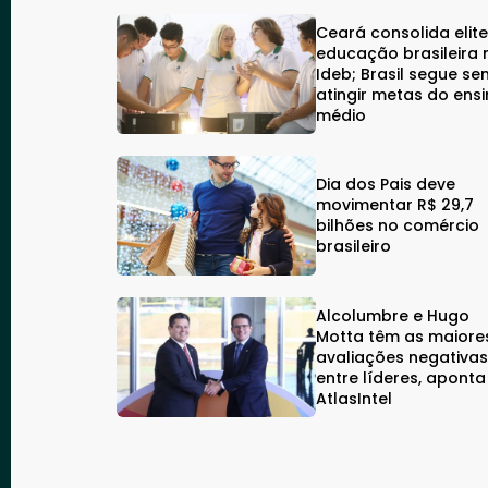
Ceará consolida elit
educação brasileira 
Ideb; Brasil segue se
atingir metas do ens
médio
Dia dos Pais deve
movimentar R$ 29,7
bilhões no comércio
brasileiro
Alcolumbre e Hugo
Motta têm as maiore
avaliações negativa
entre líderes, aponta
AtlasIntel