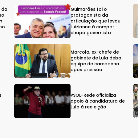
e da
Guimarães foi o
no
protagonista da
m
articulação que levou
ino
Luizianne à compor
chapa governista
Marcola, ex-chefe de
gabinete de Lula deixa
equipe de campanha
após pressão
s
PSOL-Rede oficializa
s
apoio à candidatura de
Lula à reeleição