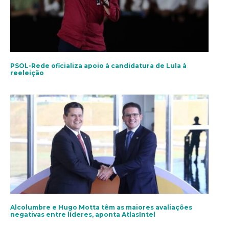
PSOL-Rede oficializa apoio à candidatura de Lula à
reeleição
Alcolumbre e Hugo Motta têm as maiores avaliações
negativas entre líderes, aponta AtlasIntel