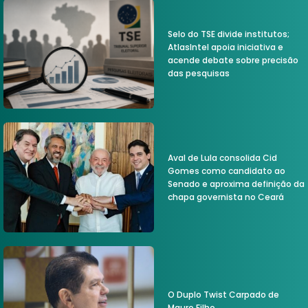
Selo do TSE divide institutos;
AtlasIntel apoia iniciativa e
acende debate sobre precisão
das pesquisas
Aval de Lula consolida Cid
Gomes como candidato ao
Senado e aproxima definição da
chapa governista no Ceará
O Duplo Twist Carpado de
Mauro Filho