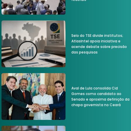
Selo do TSE divide institutos;
AtlasIntel apoia iniciativa e
acende debate sobre precisão
das pesquisas
Aval de Lula consolida Cid
Gomes como candidato ao
Senado e aproxima definição da
chapa governista no Ceará