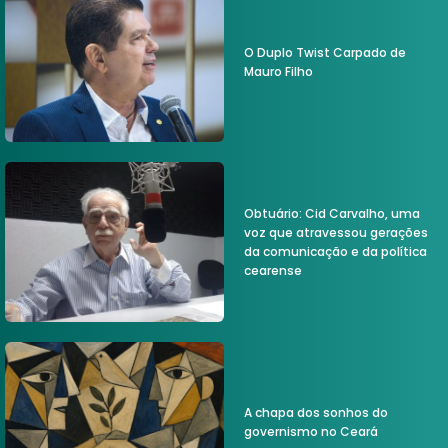
O Duplo Twist Carpado de
Mauro Filho
Obtuário: Cid Carvalho, uma
voz que atravessou gerações
da comunicação e da política
cearense
A chapa dos sonhos do
governismo no Ceará