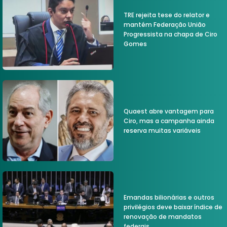
TRE rejeita tese do relator e
mantém Federação União
Progressista na chapa de Ciro
Gomes
Quaest abre vantagem para
Ciro, mas a campanha ainda
reserva muitas variáveis
Emandas bilionárias e outros
privilégios deve baixar índice de
renovação de mandatos
federais