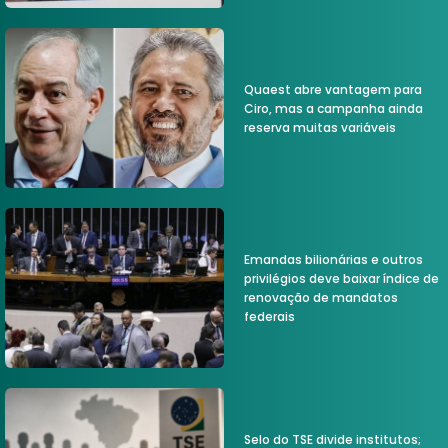
Quaest abre vantagem para
Ciro, mas a campanha ainda
reserva muitas variáveis
Emandas bilionárias e outros
privilégios deve baixar índice de
renovação de mandatos
federais
Selo do TSE divide institutos;