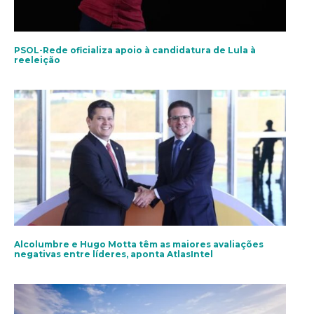
PSOL-Rede oficializa apoio à candidatura de Lula à
reeleição
Alcolumbre e Hugo Motta têm as maiores avaliações
negativas entre líderes, aponta AtlasIntel