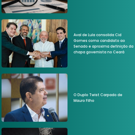
Aval de Lula consolida Cid
Gomes como candidato ao
Senado e aproxima definição da
chapa governista no Ceará
O Duplo Twist Carpado de
Mauro Filho