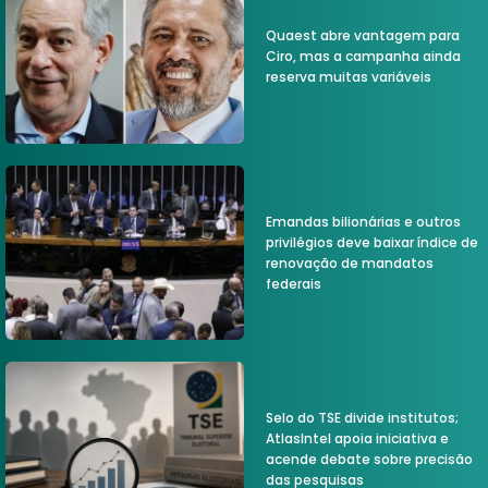
Quaest abre vantagem para
Ciro, mas a campanha ainda
reserva muitas variáveis
Emandas bilionárias e outros
privilégios deve baixar índice de
renovação de mandatos
federais
Selo do TSE divide institutos;
AtlasIntel apoia iniciativa e
acende debate sobre precisão
das pesquisas