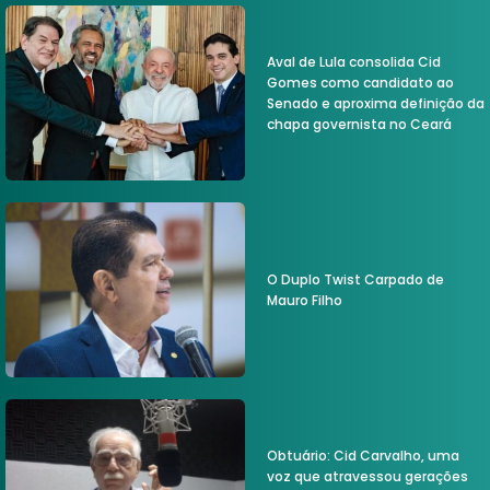
Aval de Lula consolida Cid
Gomes como candidato ao
Senado e aproxima definição da
chapa governista no Ceará
O Duplo Twist Carpado de
Mauro Filho
Obtuário: Cid Carvalho, uma
voz que atravessou gerações