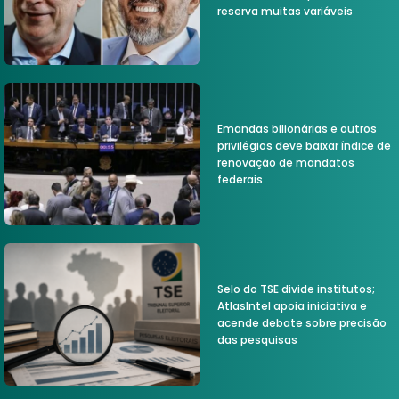
reserva muitas variáveis
Emandas bilionárias e outros
privilégios deve baixar índice de
renovação de mandatos
federais
Selo do TSE divide institutos;
AtlasIntel apoia iniciativa e
acende debate sobre precisão
das pesquisas