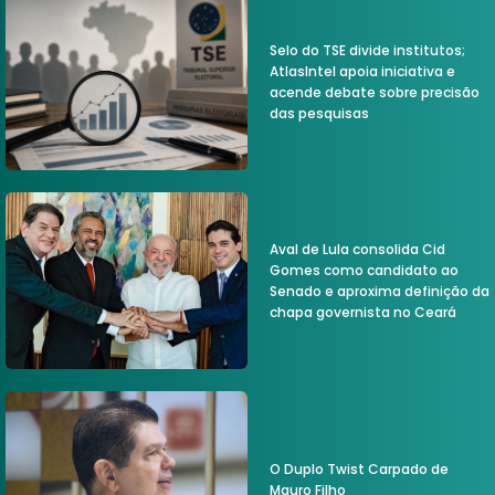
Selo do TSE divide institutos;
AtlasIntel apoia iniciativa e
acende debate sobre precisão
das pesquisas
Aval de Lula consolida Cid
Gomes como candidato ao
Senado e aproxima definição da
chapa governista no Ceará
O Duplo Twist Carpado de
Mauro Filho