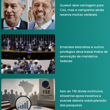
Quaest abre vantagem para
Ciro, mas a campanha ainda
reserva muitas variáveis
Emandas bilionárias e outros
privilégios deve baixar índice de
renovação de mandatos
federais
Selo do TSE divide institutos;
AtlasIntel apoia iniciativa e
acende debate sobre precisão
das pesquisas