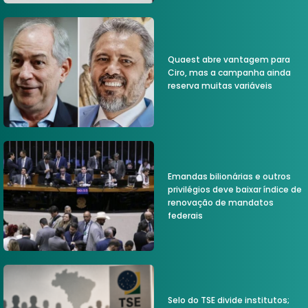
Quaest abre vantagem para
Ciro, mas a campanha ainda
reserva muitas variáveis
Emandas bilionárias e outros
privilégios deve baixar índice de
renovação de mandatos
federais
Selo do TSE divide institutos;