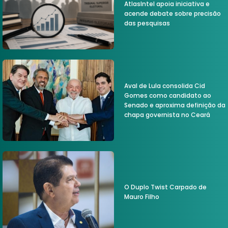
AtlasIntel apoia iniciativa e
acende debate sobre precisão
das pesquisas
Aval de Lula consolida Cid
Gomes como candidato ao
Senado e aproxima definição da
chapa governista no Ceará
O Duplo Twist Carpado de
Mauro Filho