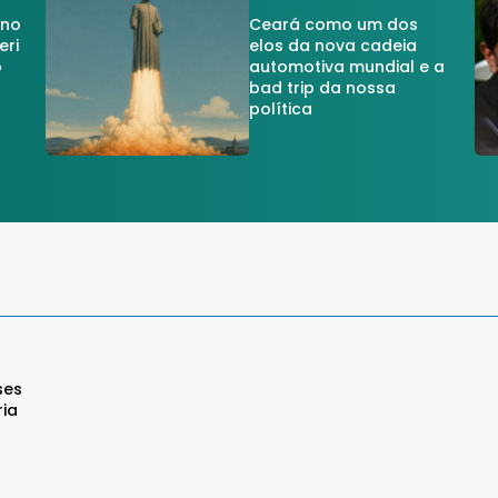
 no
Ceará como um dos
eri
elos da nova cadeia
o
automotiva mundial e a
a
bad trip da nossa
política
ses
ria