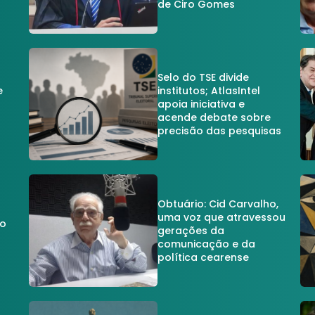
de Ciro Gomes
Selo do TSE divide
e
institutos; AtlasIntel
apoia iniciativa e
acende debate sobre
precisão das pesquisas
Obtuário: Cid Carvalho,
uma voz que atravessou
do
gerações da
comunicação e da
política cearense