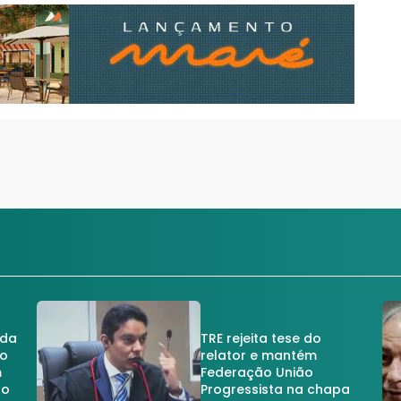
 da
TRE rejeita tese do
no
relator e mantém
m
Federação União
no
Progressista na chapa