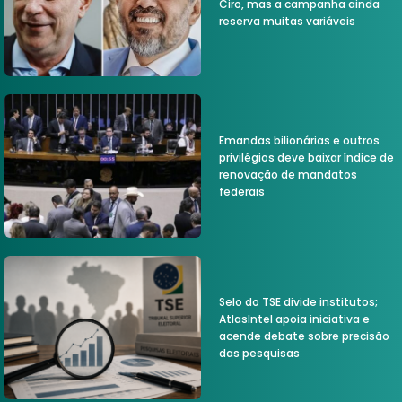
Ciro, mas a campanha ainda
reserva muitas variáveis
Emandas bilionárias e outros
privilégios deve baixar índice de
renovação de mandatos
federais
Selo do TSE divide institutos;
AtlasIntel apoia iniciativa e
acende debate sobre precisão
das pesquisas