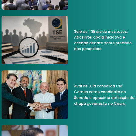
Selo do TSE divide institutos;
AtlasIntel apoia iniciativa e
acende debate sobre precisão
das pesquisas
Aval de Lula consolida Cid
Gomes como candidato ao
Senado e aproxima definição da
chapa governista no Ceará