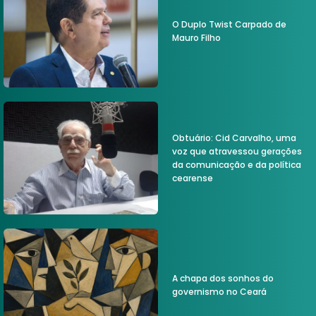
O Duplo Twist Carpado de
Mauro Filho
Obtuário: Cid Carvalho, uma
voz que atravessou gerações
da comunicação e da política
cearense
A chapa dos sonhos do
governismo no Ceará