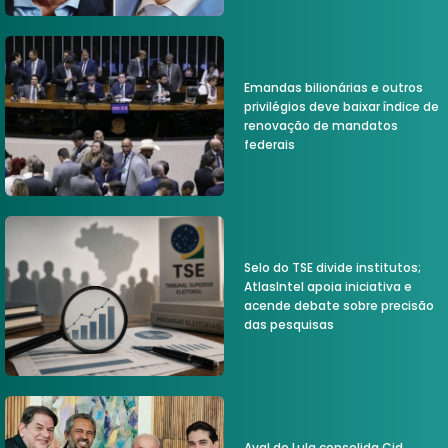
Emandas bilionárias e outros
privilégios deve baixar índice de
renovação de mandatos
federais
Selo do TSE divide institutos;
AtlasIntel apoia iniciativa e
acende debate sobre precisão
das pesquisas
Aval de Lula consolida Cid