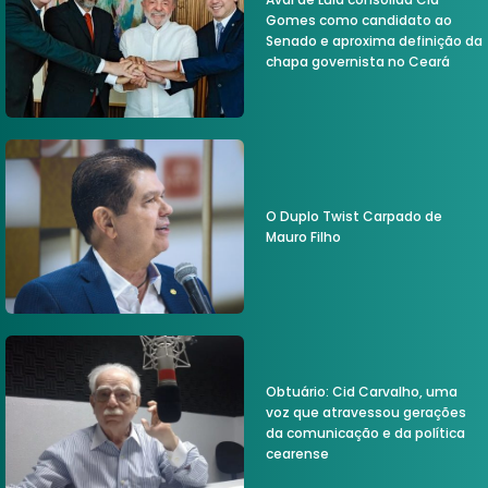
Gomes como candidato ao
Senado e aproxima definição da
chapa governista no Ceará
O Duplo Twist Carpado de
Mauro Filho
Obtuário: Cid Carvalho, uma
voz que atravessou gerações
da comunicação e da política
cearense