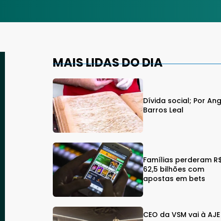
MAIS LIDAS DO DIA
Dívida social; Por An
Barros Leal
Famílias perderam R
62,5 bilhões com
apostas em bets
CEO da VSM vai à AJE