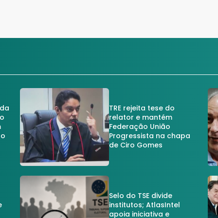
 da
TRE rejeita tese do
no
relator e mantém
m
Federação União
no
Progressista na chapa
de Ciro Gomes
Selo do TSE divide
e
institutos; AtlasIntel
apoia iniciativa e