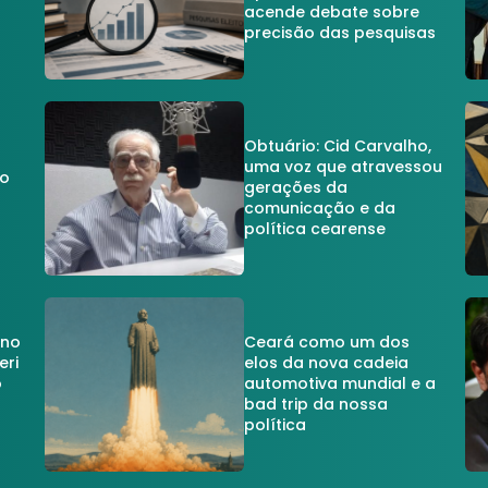
acende debate sobre
precisão das pesquisas
Obtuário: Cid Carvalho,
uma voz que atravessou
do
gerações da
comunicação e da
política cearense
 no
Ceará como um dos
eri
elos da nova cadeia
o
automotiva mundial e a
a
bad trip da nossa
política