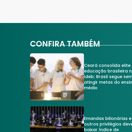
CONFIRA TAMBÉM
Ceará consolida elite
educação brasileira 
Ideb; Brasil segue se
atingir metas do ensi
médio
Emandas bilionárias e
outros privilégios dev
baixar índice de