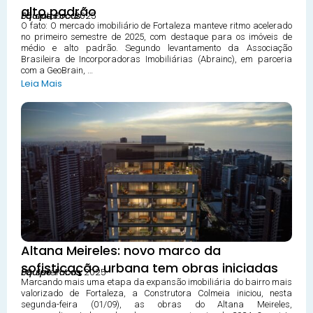
alto padrão
03 outubro 2025
Equipe Focus
O fato: O mercado imobiliário de Fortaleza manteve ritmo acelerado
no primeiro semestre de 2025, com destaque para os imóveis de
médio e alto padrão. Segundo levantamento da Associação
Brasileira de Incorporadoras Imobiliárias (Abrainc), em parceria
com a GeoBrain, …
Leia Mais
Altana Meireles: novo marco da
sofisticação urbana tem obras iniciadas
08 setembro 2025
Equipe Focus
Marcando mais uma etapa da expansão imobiliária do bairro mais
valorizado de Fortaleza, a Construtora Colmeia iniciou, nesta
segunda-feira (01/09), as obras do Altana Meireles,