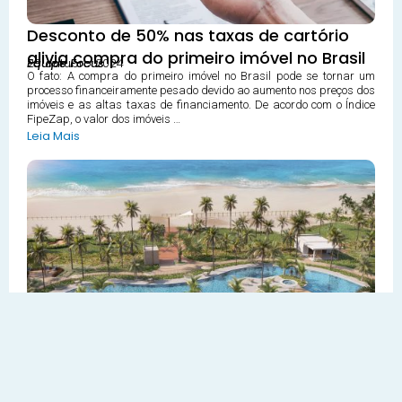
Desconto de 50% nas taxas de cartório
alivia compra do primeiro imóvel no Brasil
23 outubro 2024
Equipe Focus
O fato: A compra do primeiro imóvel no Brasil pode se tornar um
processo financeiramente pesado devido ao aumento nos preços dos
imóveis e as altas taxas de financiamento. De acordo com o Índice
FipeZap, o valor dos imóveis …
Leia Mais
Moura Dubeux lança campanha com
imóveis de alto padrão no Ceará
22 outubro 2024
Equipe Focus
O fato: A incorporadora Moura Dubeux lançou uma nova campanha