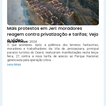
Mais protestos em Jeri: moradores
reagem contra privatização e tarifas; Veja
o vídeo
28 novembro 2024
Equipe Focus
O que aconteceu: Após a polêmica dos terrenos fantasmas,
moradores e trabalhadores da Vila de Jericoacoara, principal
paraíso turístico do Ceará, realizaram manifestações nesta terça-
feira, 27, contra a nova tarifa de acesso ao Parque Nacional,
gerenciada pela operação Urbia …
Leia Mais