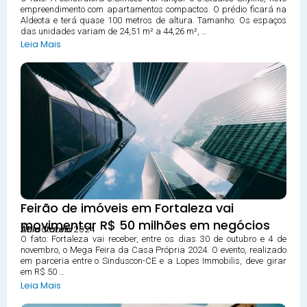
empreendimento com apartamentos compactos. O prédio ficará na
Aldeota e terá quase 100 metros de altura. Tamanho: Os espaços
das unidades variam de 24,51 m² a 44,26 m², …
Leia Mais
Feirão de imóveis em Fortaleza vai
movimentar R$ 50 milhões em negócios
28 outubro 2024
Átila Varela
O fato: Fortaleza vai receber, entre os dias 30 de outubro e 4 de
novembro, o Mega Feira da Casa Própria 2024. O evento, realizado
em parceria entre o Sinduscon-CE e a Lopes Immobilis, deve girar
em R$ 50 …
Leia Mais