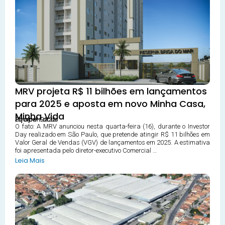
MRV projeta R$ 11 bilhões em lançamentos
para 2025 e aposta em novo Minha Casa,
Minha Vida
16 abril 2025
Equipe Focus
O fato: A MRV anunciou nesta quarta-feira (16), durante o Investor
Day realizado em São Paulo, que pretende atingir R$ 11 bilhões em
Valor Geral de Vendas (VGV) de lançamentos em 2025. A estimativa
foi apresentada pelo diretor-executivo Comercial …
Leia Mais