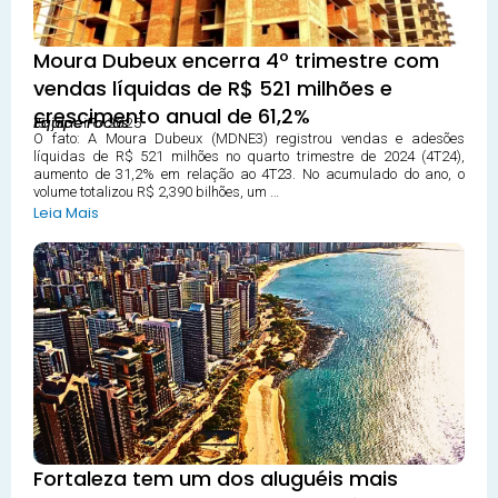
Moura Dubeux encerra 4º trimestre com
vendas líquidas de R$ 521 milhões e
crescimento anual de 61,2%
15 janeiro 2025
Equipe Focus
O fato: A Moura Dubeux (MDNE3) registrou vendas e adesões
líquidas de R$ 521 milhões no quarto trimestre de 2024 (4T24),
aumento de 31,2% em relação ao 4T23. No acumulado do ano, o
volume totalizou R$ 2,390 bilhões, um …
Leia Mais
Fortaleza tem um dos aluguéis mais