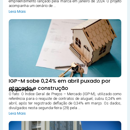
empreendimento lançado pela marca em janeiro de 2024. O projeto
acompanha um cenário de …
Leia Mais
IGP-M sobe 0,24% em abril puxado por
atacado e construção
29 abril 2025
Equipe Focus
O fato: O Índice Geral de Preços – Mercado (IGP-M), utilizado como
referência para o reajuste de contratos de aluguel, subiu 0,24% em
abril, após ter registrado deflação de 0,34% em março. Os dados,
divulgados nesta segunda-feira (29) pela …
Leia Mais