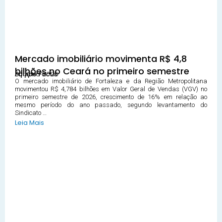
Mercado imobiliário movimenta R$ 4,8
bilhões no Ceará no primeiro semestre
30 julho 2026
Equipe Focus
O mercado imobiliário de Fortaleza e da Região Metropolitana
movimentou R$ 4,784 bilhões em Valor Geral de Vendas (VGV) no
primeiro semestre de 2026, crescimento de 16% em relação ao
mesmo período do ano passado, segundo levantamento do
Sindicato …
Leia Mais