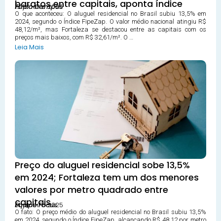
baratos entre capitais, aponta índice
15 janeiro 2025
Fábio Campos
O que aconteceu: O aluguel residencial no Brasil subiu 13,5% em
2024, segundo o Índice FipeZap. O valor médio nacional atingiu R$
48,12/m², mas Fortaleza se destacou entre as capitais com os
preços mais baixos, com R$ 32,61/m². O …
Leia Mais
Preço do aluguel residencial sobe 13,5%
em 2024; Fortaleza tem um dos menores
valores por metro quadrado entre
capitais
14 janeiro 2025
Equipe Focus
O fato: O preço médio do aluguel residencial no Brasil subiu 13,5%
em 2024, segundo o Índice FipeZap, alcançando R$ 48,12 por metro