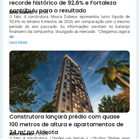
recorde histórico de 92,6% e Fortaleza
contribuiu para o resultado
08 novembro 2024
Átila Varela
O fato: A construtora Moura Dubeux apresentou lucro líquido de
92,6% no terceiro trimestre de 2024, em comparação com o mesmo
período do ano passado. As informações constam no balanço
financeiro da companhia, divulgado ao mercado. “Chegamos agora
ao …
Leia Mais
Construtora lançará prédio com quase
100 metros de altura e apartamentos de
24 m² na Aldeota
05 novembro 2024
Átila Varela
O fato: A construtora J.Simões vai lançar o J.Studios Skyline, novo