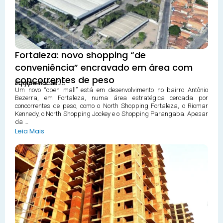
Fortaleza: novo shopping “de
conveniência” encravado em área com
concorrentes de peso
23 janeiro 2025
Equipe Focus
Um novo “open mall” está em desenvolvimento no bairro Antônio
Bezerra, em Fortaleza, numa área estratégica cercada por
concorrentes de peso, como o North Shopping Fortaleza, o Riomar
Kennedy, o North Shopping Jockey e o Shopping Parangaba. Apesar
da …
Leia Mais