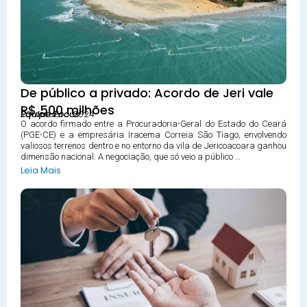
De público a privado: Acordo de Jeri vale
R$ 500 milhões
23 outubro 2024
Equipe Focus
O acordo firmado entre a Procuradoria-Geral do Estado do Ceará
(PGE-CE) e a empresária Iracema Correia São Tiago, envolvendo
valiosos terrenos dentro e no entorno da vila de Jericoacoara ganhou
dimensão nacional. A negociação, que só veio a público …
Leia Mais