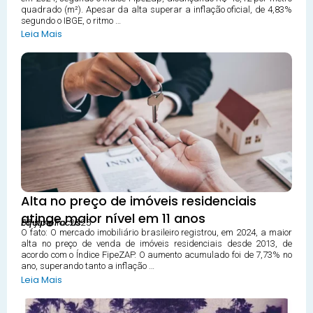
quadrado (m²). Apesar da alta superar a inflação oficial, de 4,83%
segundo o IBGE, o ritmo …
Leia Mais
Alta no preço de imóveis residenciais
atinge maior nível em 11 anos
07 janeiro 2025
Equipe Focus
O fato: O mercado imobiliário brasileiro registrou, em 2024, a maior
alta no preço de venda de imóveis residenciais desde 2013, de
acordo com o Índice FipeZAP. O aumento acumulado foi de 7,73% no
ano, superando tanto a inflação …
Leia Mais