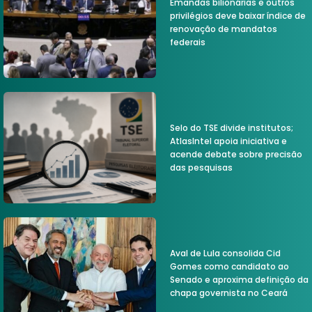
Emandas bilionárias e outros
privilégios deve baixar índice de
renovação de mandatos
federais
Selo do TSE divide institutos;
AtlasIntel apoia iniciativa e
acende debate sobre precisão
das pesquisas
Aval de Lula consolida Cid
Gomes como candidato ao
Senado e aproxima definição da
chapa governista no Ceará