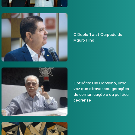
O Duplo Twist Carpado de
Mauro Filho
Obtuário: Cid Carvalho, uma
voz que atravessou gerações
da comunicação e da política
cearense