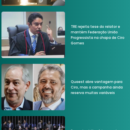
TRE rejeita tese do relator e
mantém Federação União
Progressista na chapa de Ciro
Gomes
Quaest abre vantagem para
Ciro, mas a campanha ainda
reserva muitas variáveis