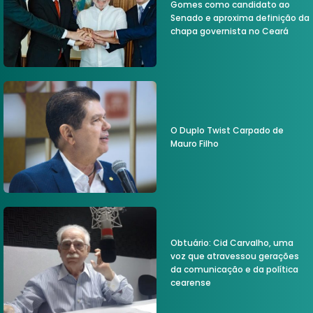
Gomes como candidato ao
Senado e aproxima definição da
chapa governista no Ceará
O Duplo Twist Carpado de
Mauro Filho
Obtuário: Cid Carvalho, uma
voz que atravessou gerações
da comunicação e da política
cearense