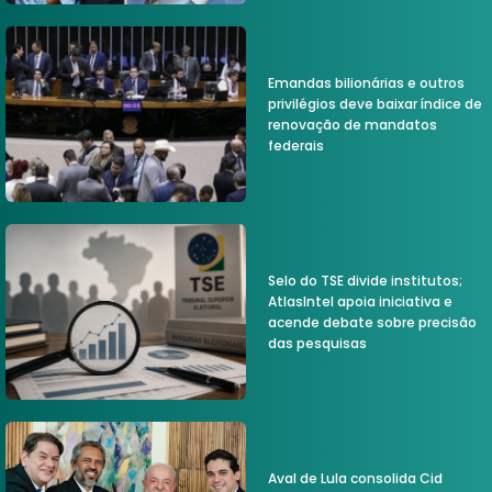
Emandas bilionárias e outros
privilégios deve baixar índice de
renovação de mandatos
federais
Selo do TSE divide institutos;
AtlasIntel apoia iniciativa e
acende debate sobre precisão
das pesquisas
Aval de Lula consolida Cid