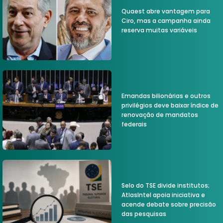
Quaest abre vantagem para
Ciro, mas a campanha ainda
reserva muitas variáveis
Emandas bilionárias e outros
privilégios deve baixar índice de
renovação de mandatos
federais
Selo do TSE divide institutos;
AtlasIntel apoia iniciativa e
acende debate sobre precisão
das pesquisas