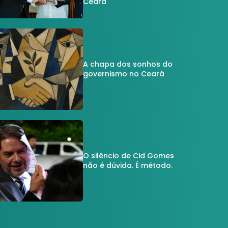
Ceará
A chapa dos sonhos do
governismo no Ceará
O silêncio de Cid Gomes
não é dúvida. É método.