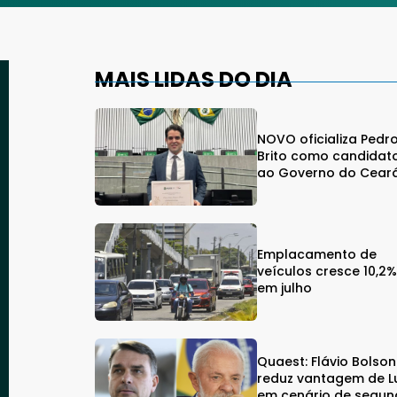
MAIS LIDAS DO DIA
NOVO oficializa Pedr
Brito como candidat
ao Governo do Cear
Emplacamento de
veículos cresce 10,2
em julho
Quaest: Flávio Bolso
reduz vantagem de L
em cenário de segu