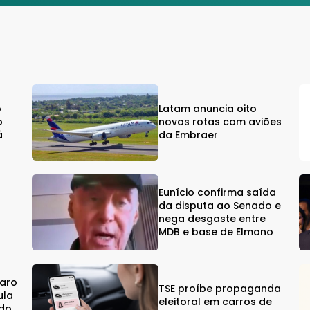
o
Latam anuncia oito
o
novas rotas com aviões
á
da Embraer
Eunício confirma saída
da disputa ao Senado e
%
nega desgaste entre
MDB e base de Elmano
naro
TSE proíbe propaganda
ula
eleitoral em carros de
ndo