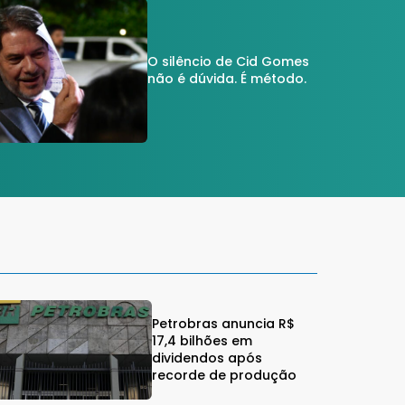
O silêncio de Cid Gomes
não é dúvida. É método.
Petrobras anuncia R$
17,4 bilhões em
dividendos após
recorde de produção