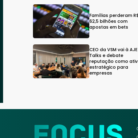
Famílias perderam R
62,5 bilhões com
apostas em bets
CEO da VSM vai à AJE
Talks e debate
reputação como ati
estratégico para
empresas