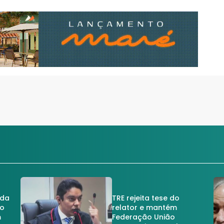
 da
TRE rejeita tese do
no
relator e mantém
m
Federação União