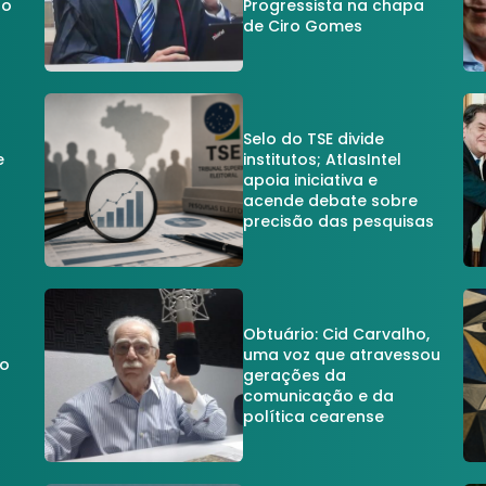
no
Progressista na chapa
de Ciro Gomes
Selo do TSE divide
e
institutos; AtlasIntel
apoia iniciativa e
acende debate sobre
precisão das pesquisas
Obtuário: Cid Carvalho,
uma voz que atravessou
do
gerações da
comunicação e da
política cearense