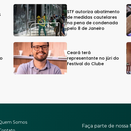
STF autoriza abatimento
$
de medidas cautelares
na pena de condenada
pelo 8 de Janeiro
Ceará terá
vo
representante no júri do
Festival do Clube
Quem Somos
Faça parte de nossa 
Contato