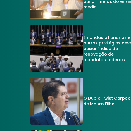
atingir metas do ensi
médio
Emandas bilionárias e
outros privilégios dev
baixar índice de
renovação de
mandatos federais
O Duplo Twist Carpa
de Mauro Filho