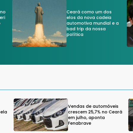
 no
Ceará como um dos
eri
elos da nova cadeia
o
automotiva mundial e a
a
bad trip da nossa
política
Vendas de automóveis
gela
crescem 25,7% no Ceará
em julho, aponta
Fenabrave