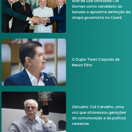
Aval de Lula consolida Cid
Gomes como candidato ao
Senado e aproxima definição da
chapa governista no Ceará
O Duplo Twist Carpado de
Mauro Filho
Obtuário: Cid Carvalho, uma
voz que atravessou gerações
da comunicação e da política
cearense