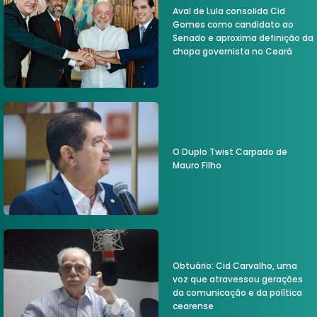
Aval de Lula consolida Cid
Gomes como candidato ao
Senado e aproxima definição da
chapa governista no Ceará
O Duplo Twist Carpado de
Mauro Filho
Obtuário: Cid Carvalho, uma
voz que atravessou gerações
da comunicação e da política
cearense