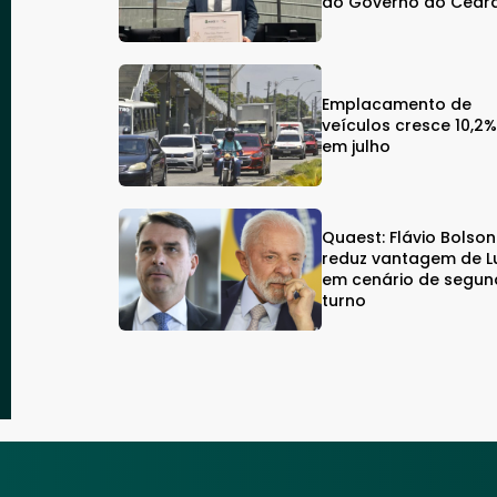
ao Governo do Cear
Emplacamento de
veículos cresce 10,2
em julho
Quaest: Flávio Bolso
reduz vantagem de L
em cenário de segu
turno