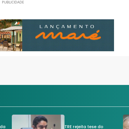
PUBLICIDADE
 da
TRE rejeita tese do