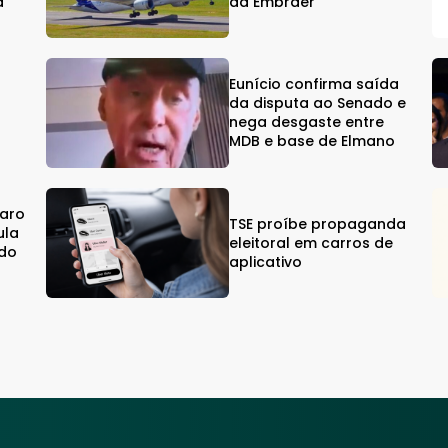
á
da Embraer
Eunício confirma saída
da disputa ao Senado e
%
nega desgaste entre
MDB e base de Elmano
naro
TSE proíbe propaganda
ula
eleitoral em carros de
ndo
aplicativo