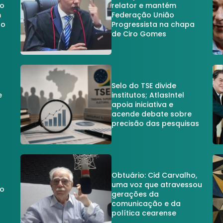
no
relator e mantém
m
Federação União
no
Progressista na chapa
de Ciro Gomes
Selo do TSE divide
e
institutos; AtlasIntel
apoia iniciativa e
acende debate sobre
precisão das pesquisas
Obtuário: Cid Carvalho,
uma voz que atravessou
do
gerações da
comunicação e da
política cearense