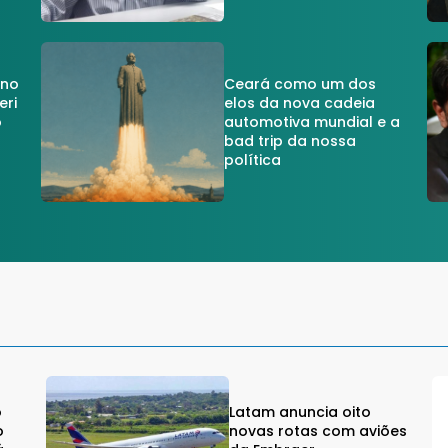
 no
Ceará como um dos
eri
elos da nova cadeia
o
automotiva mundial e a
a
bad trip da nossa
política
o
Latam anuncia oito
o
novas rotas com aviões