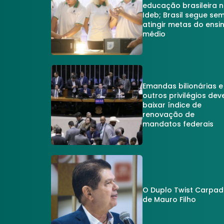
educação brasileira 
Ideb; Brasil segue se
atingir metas do ensi
médio
Emandas bilionárias e
outros privilégios dev
baixar índice de
renovação de
mandatos federais
O Duplo Twist Carpa
de Mauro Filho