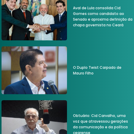
Aval de Lula consolida Cid
Gomes como candidato ao
Senado e aproxima definição da
chapa governista no Ceará
O Duplo Twist Carpado de
Mauro Filho
Obtuário: Cid Carvalho, uma
voz que atravessou gerações
da comunicação e da política
cearense