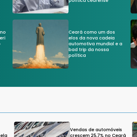
política cearense
 no
Ceará como um dos
eri
elos da nova cadeia
o
automotiva mundial e a
a
bad trip da nossa
política
Vendas de automóveis
gela
crescem 25,7% no Ceará