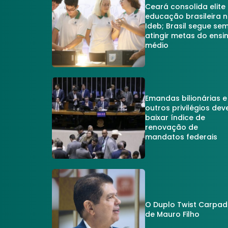
Ceará consolida elite
educação brasileira 
Ideb; Brasil segue se
atingir metas do ensi
médio
Emandas bilionárias e
outros privilégios dev
baixar índice de
renovação de
mandatos federais
O Duplo Twist Carpa
de Mauro Filho