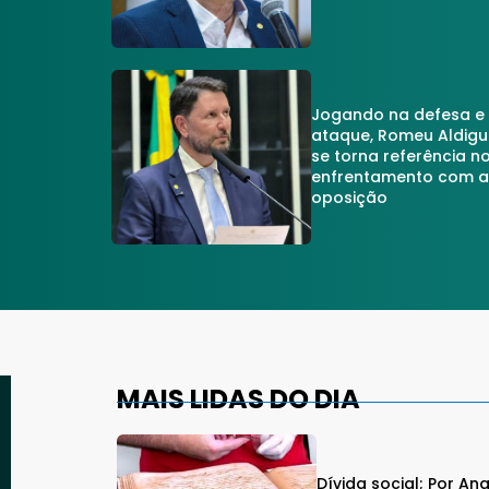
Jogando na defesa e
ataque, Romeu Aldigu
se torna referência n
enfrentamento com 
oposição
MAIS LIDAS DO DIA
Dívida social; Por An