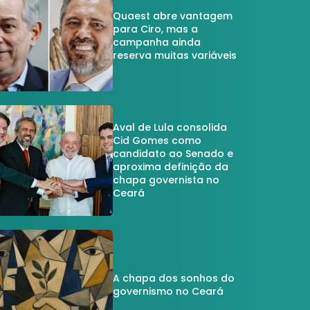
Quaest abre vantagem
para Ciro, mas a
campanha ainda
reserva muitas variáveis
Aval de Lula consolida
Cid Gomes como
candidato ao Senado e
aproxima definição da
chapa governista no
Ceará
A chapa dos sonhos do
governismo no Ceará