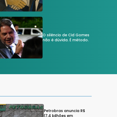
O silêncio de Cid Gomes
não é dúvida. É método.
Petrobras anuncia R$
17,4 bilhões em