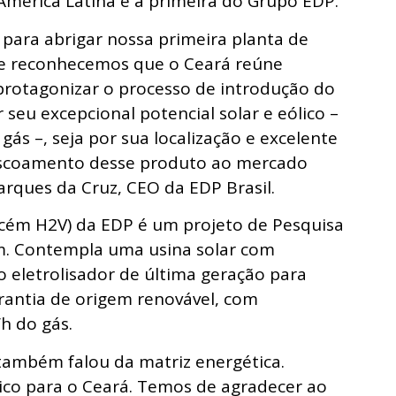
América Latina e a primeira do Grupo EDP.
ara abrigar nossa primeira planta de
ue reconhecemos que o Ceará reúne
 protagonizar o processo de introdução do
 seu excepcional potencial solar e eólico –
ás –, seja por sua localização e excelente
 escoamento desse produto ao mercado
arques da Cruz, CEO da EDP Brasil.
ecém H2V) da EDP é um projeto de Pesquisa
. Contempla uma usina solar com
eletrolisador de última geração para
antia de origem renovável, com
h do gás.
também falou da matriz energética.
ico para o Ceará. Temos de agradecer ao