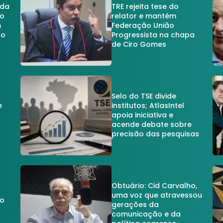
 da
TRE rejeita tese do
no
relator e mantém
m
Federação União
no
Progressista na chapa
de Ciro Gomes
Selo do TSE divide
e
institutos; AtlasIntel
apoia iniciativa e
acende debate sobre
precisão das pesquisas
Obtuário: Cid Carvalho,
uma voz que atravessou
do
gerações da
comunicação e da