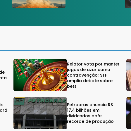
Relator vota por manter
jogos de azar como
rde
contravenção; STF
nta
amplia debate sobre
bets
is
Petrobras anuncia R$
eará
17,4 bilhões em
dividendos após
recorde de produção