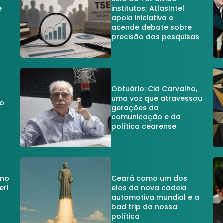
e
institutos; AtlasIntel
apoia iniciativa e
acende debate sobre
precisão das pesquisas
Obtuário: Cid Carvalho,
uma voz que atravessou
do
gerações da
comunicação e da
política cearense
 no
Ceará como um dos
eri
elos da nova cadeia
o
automotiva mundial e a
a
bad trip da nossa
política