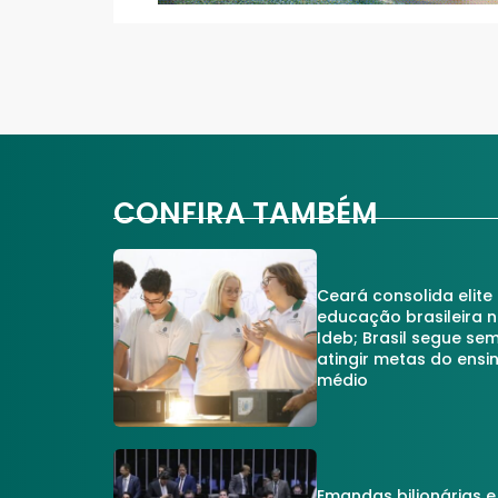
CONFIRA TAMBÉM
Ceará consolida elite
educação brasileira 
Ideb; Brasil segue se
atingir metas do ensi
médio
Emandas bilionárias e