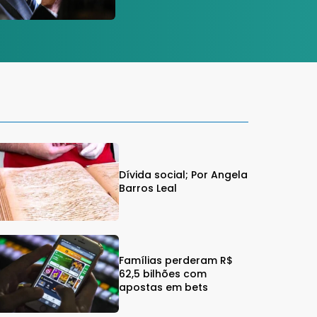
Dívida social; Por Angela
Barros Leal
Famílias perderam R$
62,5 bilhões com
apostas em bets