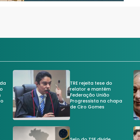
 da
TRE rejeita tese do
no
relator e mantém
m
Federação União
no
Progressista na chapa
de Ciro Gomes
Selo do TSE divide