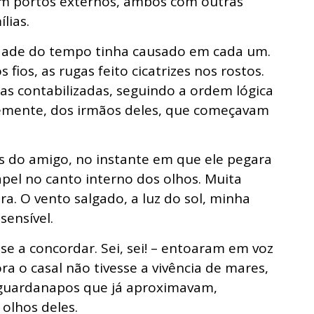
 em portos externos, ambos com outras
lias.
dade do tempo tinha causado em cada um.
 fios, as rugas feito cicatrizes nos rostos.
s contabilizadas, seguindo a ordem lógica
ntemente, dos irmãos deles, que começavam
s do amigo, no instante em que ele pegara
pel no canto interno dos olhos. Muita
ra. O vento salgado, a luz do sol, minha
sensível.
e a concordar. Sei, sei! – entoaram em voz
a o casal não tivesse a vivência de mares,
 guardanapos que já aproximavam,
 olhos deles.