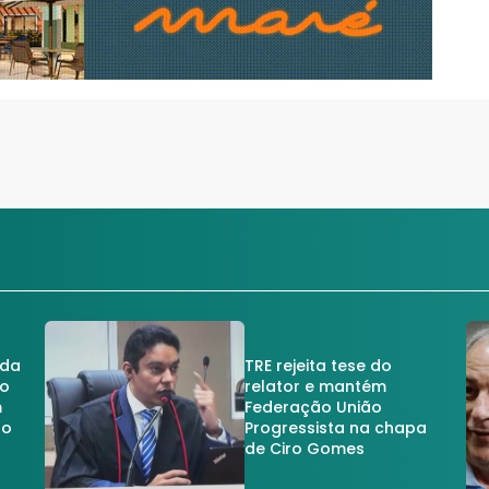
 da
TRE rejeita tese do
no
relator e mantém
m
Federação União
no
Progressista na chapa
de Ciro Gomes