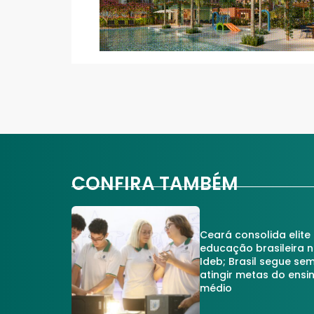
CONFIRA TAMBÉM
Ceará consolida elite
educação brasileira 
Ideb; Brasil segue se
atingir metas do ensi
médio