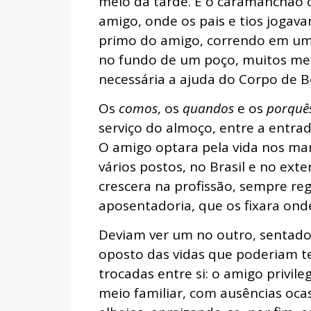
meio da tarde. E o caramanchão 
amigo, onde os pais e tios jogav
primo do amigo, correndo em um 
no fundo de um poço, muitos metr
necessária a ajuda do Corpo de Bo
Os
comos
, os
quandos
e os
porquê
serviço do almoço, entre a entra
O amigo optara pela vida nos mar
vários postos, no Brasil e no ext
crescera na profissão, sempre re
aposentadoria, que os fixara on
Deviam ver um no outro, sentados
oposto das vidas que poderiam te
trocadas entre si: o amigo privil
meio familiar, com ausências oca