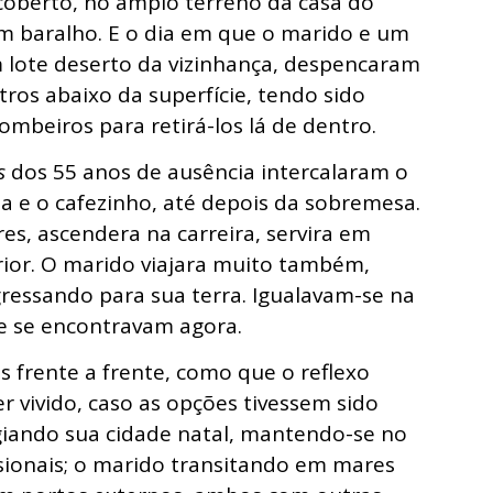
coberto, no amplo terreno da casa do
am baralho. E o dia em que o marido e um
lote deserto da vizinhança, despencaram
os abaixo da superfície, tendo sido
mbeiros para retirá-los lá de dentro.
s
dos 55 anos de ausência intercalaram o
da e o cafezinho, até depois da sobremesa.
es, ascendera na carreira, servira em
erior. O marido viajara muito também,
gressando para sua terra. Igualavam-se na
de se encontravam agora.
 frente a frente, como que o reflexo
r vivido, caso as opções tivessem sido
egiando sua cidade natal, mantendo-se no
sionais; o marido transitando em mares