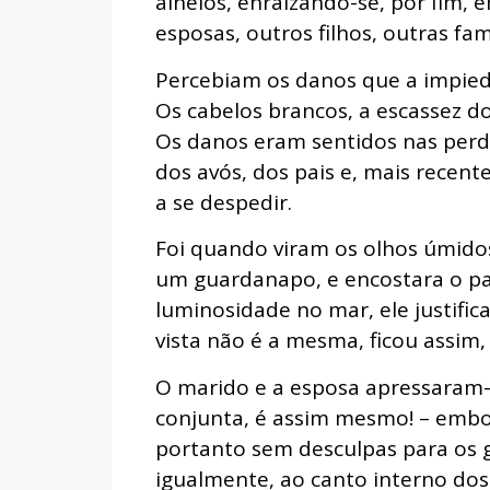
alheios, enraizando-se, por fim,
esposas, outros filhos, outras famí
Percebiam os danos que a impie
Os cabelos brancos, a escassez dos
Os danos eram sentidos nas perda
dos avós, dos pais e, mais rece
a se despedir.
Foi quando viram os olhos úmido
um guardanapo, e encostara o pa
luminosidade no mar, ele justifica
vista não é a mesma, ficou assim, 
O marido e a esposa apressaram-s
conjunta, é assim mesmo! – embor
portanto sem desculpas para os
igualmente, ao canto interno dos