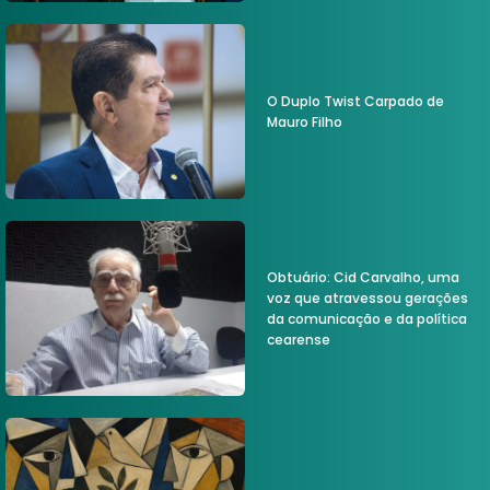
O Duplo Twist Carpado de
Mauro Filho
Obtuário: Cid Carvalho, uma
voz que atravessou gerações
da comunicação e da política
cearense