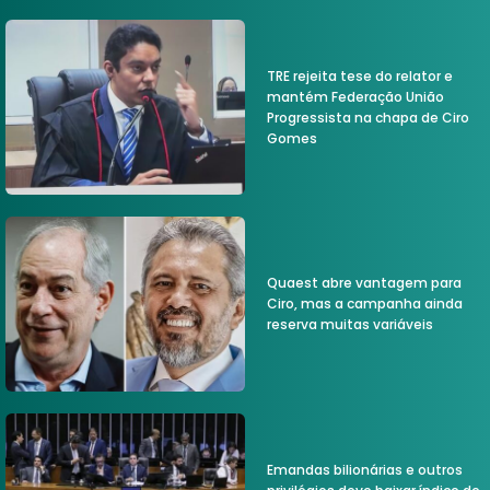
TRE rejeita tese do relator e
mantém Federação União
Progressista na chapa de Ciro
Gomes
Quaest abre vantagem para
Ciro, mas a campanha ainda
reserva muitas variáveis
Emandas bilionárias e outros