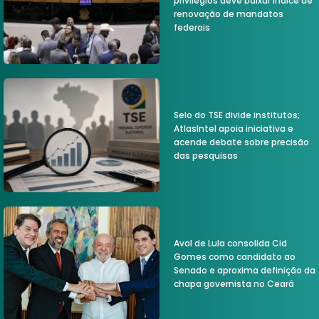
privilégios deve baixar índice de
renovação de mandatos
federais
Selo do TSE divide institutos;
AtlasIntel apoia iniciativa e
acende debate sobre precisão
das pesquisas
Aval de Lula consolida Cid
Gomes como candidato ao
Senado e aproxima definição da
chapa governista no Ceará