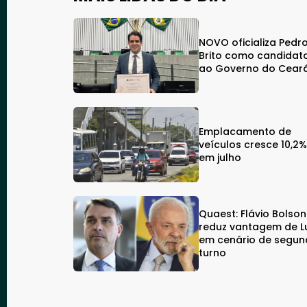
NOVO oficializa Pedr
Brito como candidat
ao Governo do Cear
Emplacamento de
veículos cresce 10,2
em julho
Quaest: Flávio Bolso
reduz vantagem de L
em cenário de segu
turno