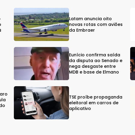
o
Latam anuncia oito
o
novas rotas com aviões
á
da Embraer
Eunício confirma saída
da disputa ao Senado e
%
nega desgaste entre
MDB e base de Elmano
naro
TSE proíbe propaganda
ula
eleitoral em carros de
ndo
aplicativo