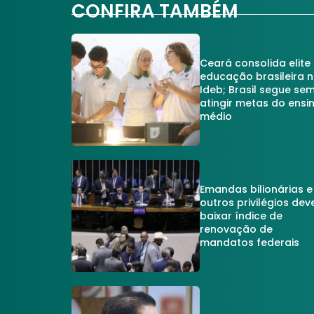
CONFIRA TAMBÉM
Ceará consolida elite
educação brasileira 
Ideb; Brasil segue se
atingir metas do ensi
médio
Emandas bilionárias e
outros privilégios dev
baixar índice de
renovação de
mandatos federais