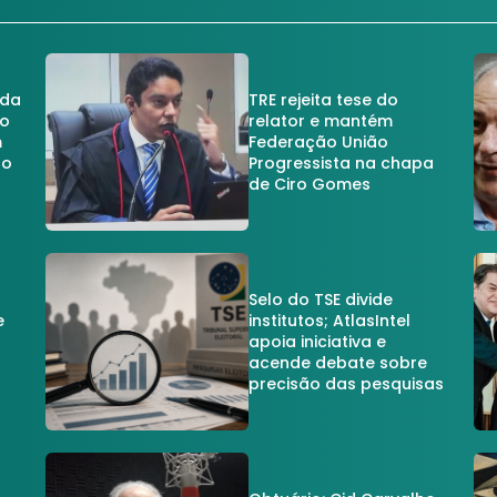
 da
TRE rejeita tese do
no
relator e mantém
m
Federação União
no
Progressista na chapa
de Ciro Gomes
Selo do TSE divide
e
institutos; AtlasIntel
apoia iniciativa e
acende debate sobre
precisão das pesquisas