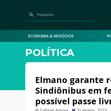
ECONOMIA & NEGÓCIOS
P
POLÍTICA
Elmano garante 
Sindiônibus em fe
possível passe li
Gabriel Amora
31 janeiro, 2023