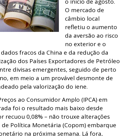
o início de agosto.
O mercado de
câmbio local
refletiu o aumento
da aversão ao risco
no exterior e o
 dados fracos da China e da redução da
zação dos Países Exportadores de Petróleo
entre divisas emergentes, seguido de perto
ano, em meio a um provável desmonte de
deado pela valorização do iene.
e Preços ao Consumidor Amplo (IPCA) em
rada foi o resultado mais baixo desde
r recuou 0,08% – não trouxe alterações
ê de Política Monetária (Copom) embarque
onetário na próxima semana. Lá fora,