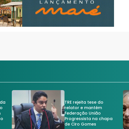
 da
TRE rejeita tese do
no
relator e mantém
m
Federação União
no
Progressista na chapa
de Ciro Gomes