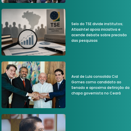
Selo do TSE divide institutos;
AtlasIntel apoia iniciativa e
acende debate sobre precisão
das pesquisas
Aval de Lula consolida Cid
Gomes como candidato ao
Senado e aproxima definição da
chapa governista no Ceará