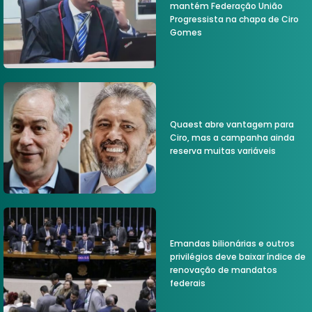
mantém Federação União
Progressista na chapa de Ciro
Gomes
Quaest abre vantagem para
Ciro, mas a campanha ainda
reserva muitas variáveis
Emandas bilionárias e outros
privilégios deve baixar índice de
renovação de mandatos
federais