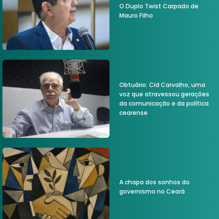
O Duplo Twist Carpado de
Mauro Filho
Obtuário: Cid Carvalho, uma
voz que atravessou gerações
da comunicação e da política
cearense
A chapa dos sonhos do
governismo no Ceará