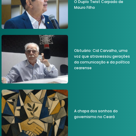
O Duplo Twist Carpado de
Mauro Filho
Obtuário: Cid Carvalho, uma
voz que atravessou gerações
da comunicação e da política
cearense
A chapa dos sonhos do
governismo no Ceará