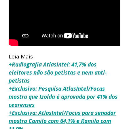
Leia Mais
+Radiografia AtlasIntel: 41,7% dos
eleitores não são petistas e nem anti-
petistas
+Exclusivo: Pesquisa AtlasIntel/Focus
mostra que Izolda é aprovada por 41% dos
cearenses
+Exclusiva: AtlasIntel/Focus para senador
mostra Camilo com 64,1% e Kamila com
11,9%