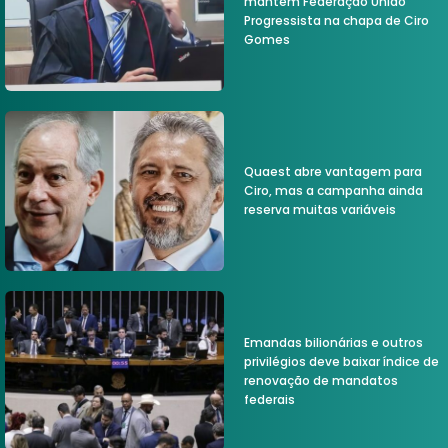
mantém Federação União
Progressista na chapa de Ciro
Gomes
Quaest abre vantagem para
Ciro, mas a campanha ainda
reserva muitas variáveis
Emandas bilionárias e outros
privilégios deve baixar índice de
renovação de mandatos
federais