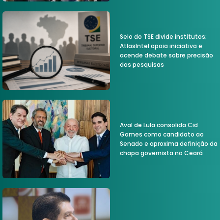
Selo do TSE divide institutos;
AtlasIntel apoia iniciativa e
acende debate sobre precisão
das pesquisas
Aval de Lula consolida Cid
Gomes como candidato ao
Senado e aproxima definição da
chapa governista no Ceará