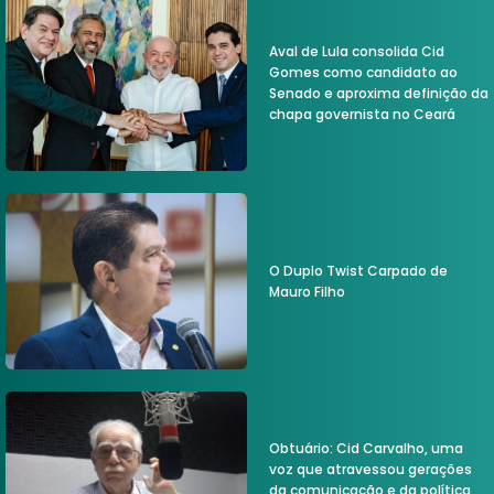
Aval de Lula consolida Cid
Gomes como candidato ao
Senado e aproxima definição da
chapa governista no Ceará
O Duplo Twist Carpado de
Mauro Filho
Obtuário: Cid Carvalho, uma
voz que atravessou gerações
da comunicação e da política