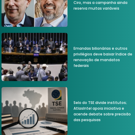
Ciro, mas a campanha ainda
reserva muitas variáveis
Emandas bilionárias e outros
privilégios deve baixar índice de
renovação de mandatos
federais
Selo do TSE divide institutos;
AtlasIntel apoia iniciativa e
acende debate sobre precisão
das pesquisas