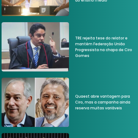
do ensino médio
TRE rejeita tese do relator e
mantém Federação União
Progressista na chapa de Ciro
Gomes
Quaest abre vantagem para
Ciro, mas a campanha ainda
reserva muitas variáveis