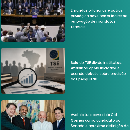
Emandas bilionárias e outros
privilégios deve baixar índice de
renovação de mandatos
federais
Selo do TSE divide institutos;
AtlasIntel apoia iniciativa e
acende debate sobre precisão
das pesquisas
Aval de Lula consolida Cid
Gomes como candidato ao
Senado e aproxima definição da