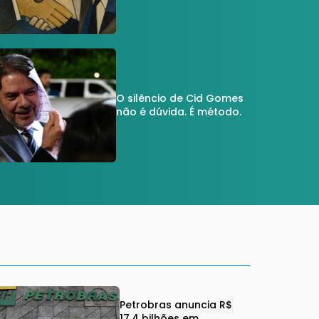
O silêncio de Cid Gomes
não é dúvida. É método.
Petrobras anuncia R$
17,4 bilhões em