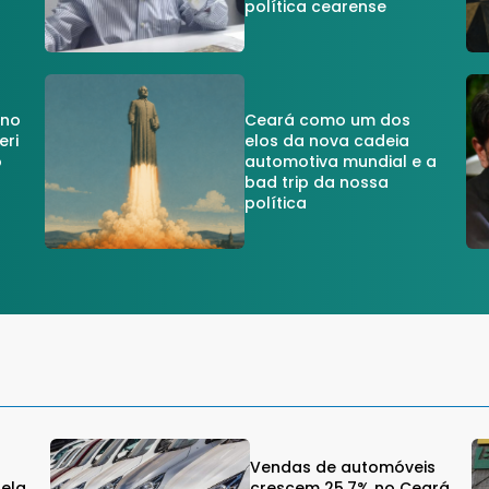
política cearense
 no
Ceará como um dos
eri
elos da nova cadeia
o
automotiva mundial e a
a
bad trip da nossa
política
Vendas de automóveis
gela
crescem 25,7% no Ceará