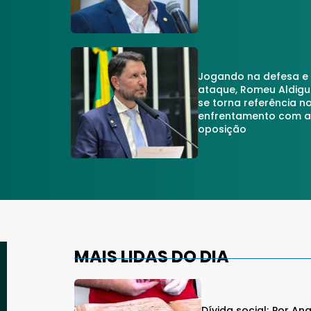
Jogando na defesa e
ataque, Romeu Aldigu
se torna referência n
enfrentamento com 
oposição
MAIS LIDAS DO DIA
Dívida social; Por An