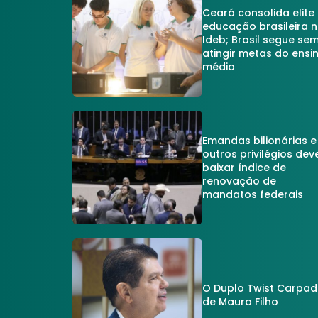
Ceará consolida elite
educação brasileira 
Ideb; Brasil segue se
atingir metas do ensi
médio
Emandas bilionárias e
outros privilégios dev
baixar índice de
renovação de
mandatos federais
O Duplo Twist Carpa
de Mauro Filho