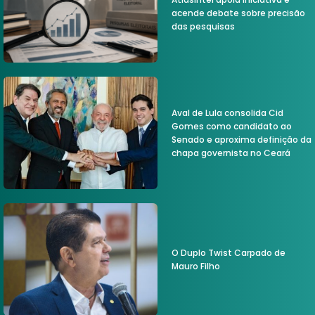
acende debate sobre precisão
das pesquisas
Aval de Lula consolida Cid
Gomes como candidato ao
Senado e aproxima definição da
chapa governista no Ceará
O Duplo Twist Carpado de
Mauro Filho