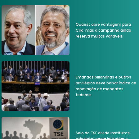
Quaest abre vantagem para
Ciro, mas a campanha ainda
reserva muitas variáveis
Emandas bilionárias e outros
privilégios deve baixar índice de
renovação de mandatos
federais
Selo do TSE divide institutos;
AtlasIntel apoia iniciativa e