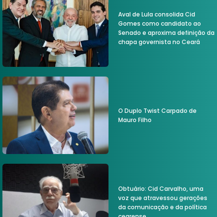
Aval de Lula consolida Cid
Gomes como candidato ao
Senado e aproxima definição da
chapa governista no Ceará
O Duplo Twist Carpado de
Mauro Filho
Obtuário: Cid Carvalho, uma
voz que atravessou gerações
da comunicação e da política
cearense