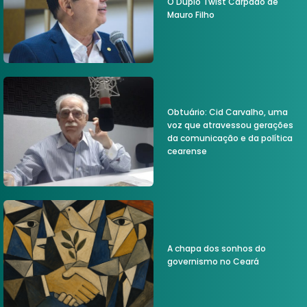
O Duplo Twist Carpado de
Mauro Filho
Obtuário: Cid Carvalho, uma
voz que atravessou gerações
da comunicação e da política
cearense
A chapa dos sonhos do
governismo no Ceará