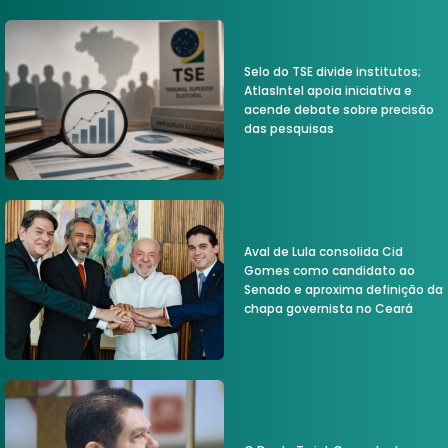
Selo do TSE divide institutos;
AtlasIntel apoia iniciativa e
acende debate sobre precisão
das pesquisas
Aval de Lula consolida Cid
Gomes como candidato ao
Senado e aproxima definição da
chapa governista no Ceará