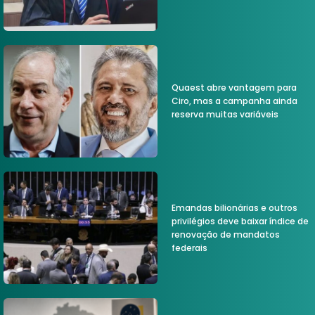
Quaest abre vantagem para
Ciro, mas a campanha ainda
reserva muitas variáveis
Emandas bilionárias e outros
privilégios deve baixar índice de
renovação de mandatos
federais