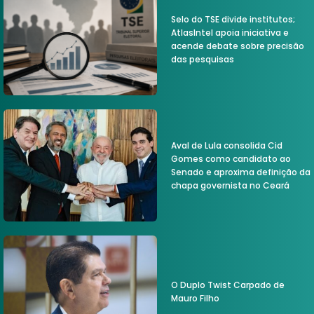
Selo do TSE divide institutos;
AtlasIntel apoia iniciativa e
acende debate sobre precisão
das pesquisas
Aval de Lula consolida Cid
Gomes como candidato ao
Senado e aproxima definição da
chapa governista no Ceará
O Duplo Twist Carpado de
Mauro Filho