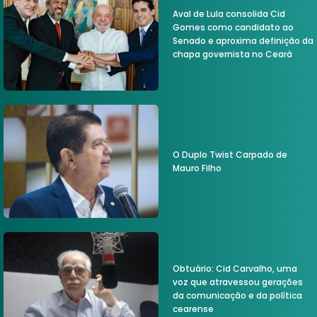
Aval de Lula consolida Cid
Gomes como candidato ao
Senado e aproxima definição da
chapa governista no Ceará
O Duplo Twist Carpado de
Mauro Filho
Obtuário: Cid Carvalho, uma
voz que atravessou gerações
da comunicação e da política
cearense