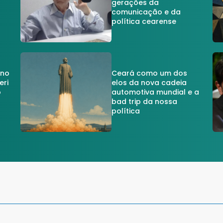
gerações da
comunicação e da
política cearense
 no
Ceará como um dos
eri
elos da nova cadeia
o
automotiva mundial e a
a
bad trip da nossa
política