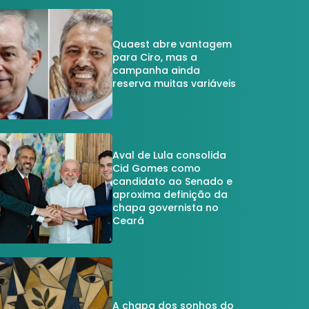
Quaest abre vantagem
para Ciro, mas a
campanha ainda
reserva muitas variáveis
Aval de Lula consolida
Cid Gomes como
candidato ao Senado e
aproxima definição da
chapa governista no
Ceará
A chapa dos sonhos do