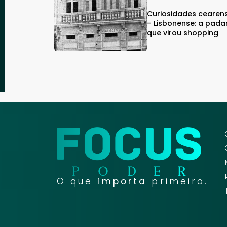
Curiosidades cearen
– Lisbonense: a pada
que virou shopping
O que
importa
primeiro.