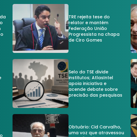
 da
TRE rejeita tese do
no
relator e mantém
m
Federação União
no
Progressista na chapa
de Ciro Gomes
Selo do TSE divide
e
institutos; AtlasIntel
apoia iniciativa e
acende debate sobre
precisão das pesquisas
Obtuário: Cid Carvalho,
uma voz que atravessou
do