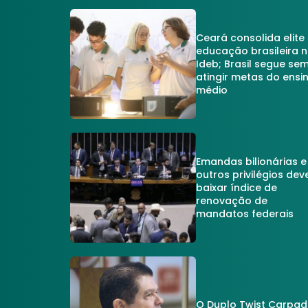
Ceará consolida elite
educação brasileira 
Ideb; Brasil segue se
atingir metas do ensi
médio
Emandas bilionárias e
outros privilégios dev
baixar índice de
renovação de
mandatos federais
O Duplo Twist Carpa