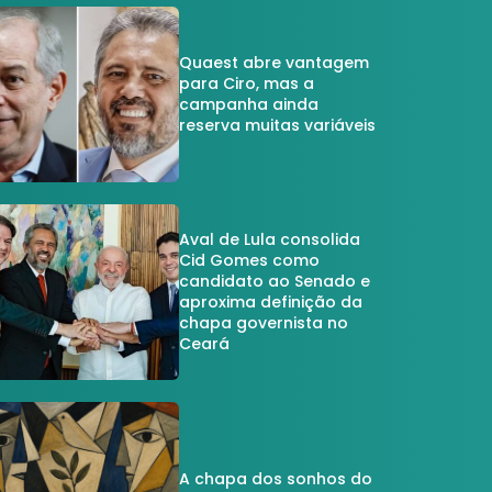
Quaest abre vantagem
para Ciro, mas a
campanha ainda
reserva muitas variáveis
Aval de Lula consolida
Cid Gomes como
candidato ao Senado e
aproxima definição da
chapa governista no
Ceará
A chapa dos sonhos do