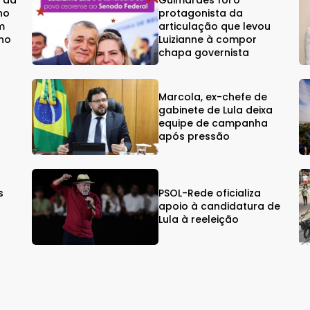
e da
Guimarães foi o
no
protagonista da
m
articulação que levou
ino
Luizianne à compor
chapa governista
Marcola, ex-chefe de
gabinete de Lula deixa
equipe de campanha
após pressão
s
PSOL-Rede oficializa
s
apoio à candidatura de
Lula à reeleição