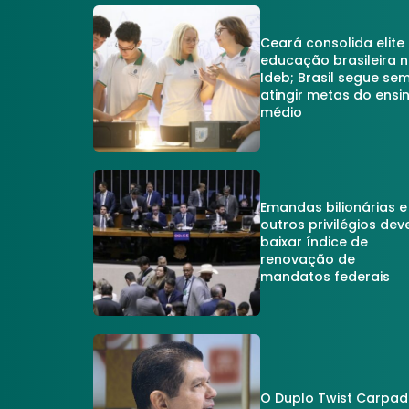
Ceará consolida elite
educação brasileira 
Ideb; Brasil segue se
atingir metas do ensi
médio
Emandas bilionárias e
outros privilégios dev
baixar índice de
renovação de
mandatos federais
O Duplo Twist Carpa