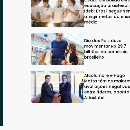
Ceará consolida elit
educação brasileira 
Ideb; Brasil segue se
atingir metas do ens
médio
Dia dos Pais deve
movimentar R$ 29,7
bilhões no comércio
brasileiro
Alcolumbre e Hugo
Motta têm as maiore
avaliações negativa
entre líderes, aponta
AtlasIntel