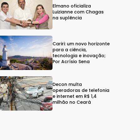
Elmano oficializa
Luizianne com Chagas
na suplência
Cariri: um novo horizonte
para a ciência,
tecnologia e inovação;
Por Acrísio Sena
Decon multa
operadoras de telefonia
e internet em R$ 1,4
milhão no Ceará