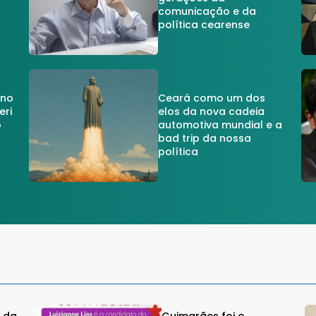
comunicação e da
política cearense
 no
Ceará como um dos
eri
elos da nova cadeia
o
automotiva mundial e a
a
bad trip da nossa
política