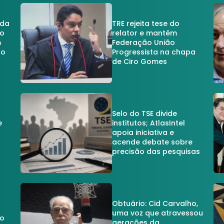
 da
TRE rejeita tese do
no
relator e mantém
m
Federação União
no
Progressista na chapa
de Ciro Gomes
Selo do TSE divide
e
institutos; AtlasIntel
apoia iniciativa e
acende debate sobre
precisão das pesquisas
Obtuário: Cid Carvalho,
uma voz que atravessou
do
gerações da